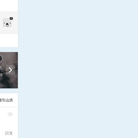
0
名
38
倨引山洪
1
回复