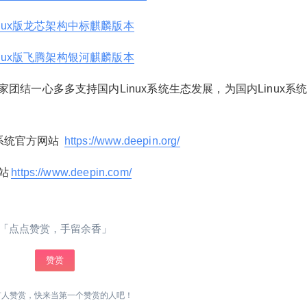
付费内容
2
5
10
元
元
元
 Linux版龙芯架构中标麒麟版本
20
50
自定义
元
元
 Linux版飞腾架构银河麒麟版本
6位以上
¥
结一心多多支持国内Linux系统生态发展，为国内Linux系
您没有权限发布内容，请购买会员或者提升权
[Linux]亿图思维导图MindMaste
6位以上
限。
r简体中文版 V7.0
n系统官方网站
https://www.deepin.org/
忘记密码？
找回
已有帐号？
登录
MindMaster 是亿图软件新上线的一款跨平台、多
站
https://www.deepin.com/
功能的思维导图软件。是帮助您快速成为思维导
社交帐号直接登录
立刻支付
图设计能手的有效解决方案！MindMaster分为免
费版和专业版，一定程度上解决了思维导图软件
QQ登录
「点点赞赏，手留余香」
立刻支付
好用则价高，免费则难用的尴尬局面。软件提供
了丰富的智能布局、多样性的展示模式、结合精
赞赏
美的设计元素和预置的主题样式，努力帮用户打
造一款真正的效率工具。自推出以来深受广大用
扫描二维码继续阅读
有人赞赏，快来当第一个赞赏的人吧！