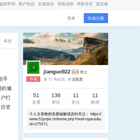
版权申明
用户协议
充值协议
等级说明
求助专栏
留言板
登录
快速注册
私信
jianguo922
博士
能手
作者
第 71 号会员，
0 活跃度
用的尴
51
136
11
11
用户打
文章
评论
关注
粉丝
项目管
个人文章教程吾爱破解请及时关注： https://
www.52pojie.cn/home.php?mod=space&u
id=275571