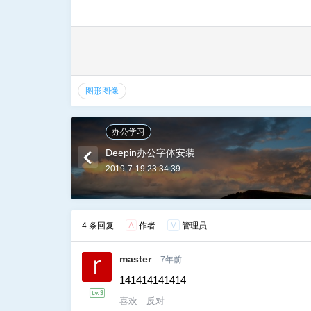
图形图像
办公学习
Deepin办公字体安装
2019-7-19 23:34:39
4 条回复
A
作者
M
管理员
master
7年前
141414141414
喜欢
反对