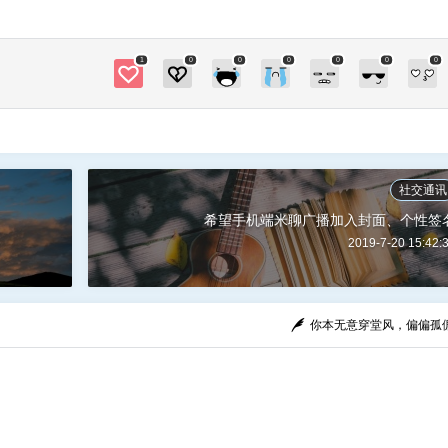
户的欢迎，被广泛应用于解决问题，时间管理，
业务战略和项目管理等领域中。 点击下面的链
接下载亿图思维导图软件MindMaster安装包。Lin
1
0
0
0
0
0
0
ux Debian, Ubuntu, Fedora, CentOS 均支持，国
产龙芯，飞腾架构均支持，太牛P了。 下载Mind
Master V7.0 – Linux X86 RPM包，Fedora, Cent
OS, Red Hat 下载思维导图软件MindMaster V7.0
– Linux版龙芯架构中标麒麟版本 下载思维导图
社交通讯
软件MindMaster V7.0 – Linux版飞腾架构银河麒
希望手机端米聊广播加入封面、个性签
麟版本 中兴、华为事件已经是前车之鉴，希望大
2019-7-20 15:42:
家团结一心多多支持国内Linux系统生态发展，为
国内Linux系统和Linux软件添砖加瓦发展好软件
硬件国产化。 国内最好用的Linux系统——深度d
你本无意穿堂风，偏偏孤
eepin系统官方网站 https://www.deepin.org/
深度科技商业官方网站http
s://www.deepin.com/ 0 收藏