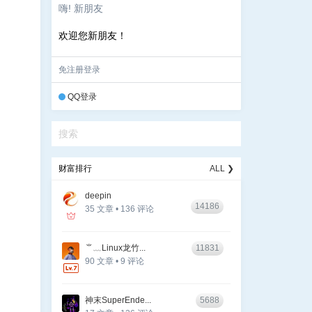
嗨! 新朋友
欢迎您新朋友！
免注册登录
QQ登录
财富排行
ALL ❯
deepin
14186
35 文章 • 136 评论
⺌﹏Linux龙竹...
11831
90 文章 • 9 评论
神末SuperEnde...
5688