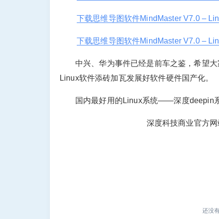
下载思维导图软件MindMaster V7.0 –
下载思维导图软件MindMaster V7.0 –
中兴、华为事件已经是前车之鉴，希望大家团
Linux软件添砖加瓦发展好软件硬件国产化。
国内最好用的Linux系统——深度deepi
深度科技商业官方网
还没