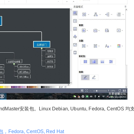
2019/7/20
jianguo922 @ 艺优网深度系统社区
Master安装包。
Linux Debian, Ubuntu, Fedora, CentOS
给jianguo922打赏
包，Fedora, CentOS, Red Hat