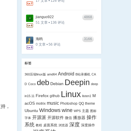
17 文章 • 126 评论
jianguo922
4868
51 文章 • 136 评论
海鸥
3166
0 文章 • 56 评论
标签
Android
360压缩linux版
amd64
B站录播机
CA
Deepin
deb
Debian
D
Coco
deep
Linux
Firefox
M
github
in15.11
listen1
music
acOS
motrix
Photoshop
QQ
theme
 均支持，
Windows
wine
Ubuntu
主题
WPS
图标
操作
开源派
开源软件
播放器
微信
字体
深度
系统
桌面系统
深度操作
教程
浏览器