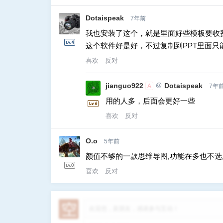
Dotaispeak
7年前
我也安装了这个，就是里面好些模板要收
这个软件好是好，不过复制到PPT里面
喜欢
反对
jianguo922
@
Dotaispeak
A
7年
用的人多，后面会更好一些
喜欢
反对
O.o
5年前
颜值不够的一款思维导图,功能在多也不选
喜欢
反对
欢迎您，新朋友，感谢参与互动！