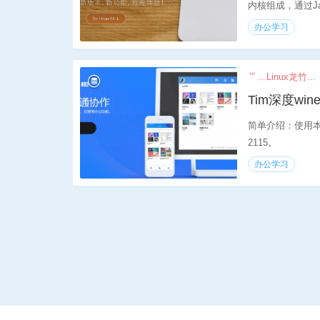
内核组成，通过Jav
办公学习
⺌﹏Linux龙竹...
Tim深度win
简单介绍：使用本文
2115。
办公学习