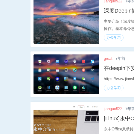
jianguo922
7年
深度Deep
主要介绍了深度
操作。基本命令您
办公学习
great
7年前
在deepin
https://www.jia
办公学习
jianguo922
7年
[Linux]永中Of
永中Office