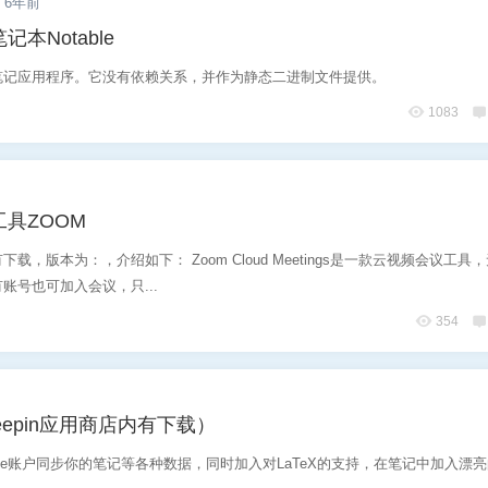
6年前
本Notable
笔记应用程序。它没有依赖关系，并作为静态二进制文件提供。
1083
具ZOOM
载，版本为：，介绍如下： Zoom Cloud Meetings是一款云视频会议工具
账号也可加入会议，只...
354
6位以上
eepin应用商店内有下载）
您没有权限发布内容，请购买会员或者提升权
6位以上
vernote账户同步你的笔记等各种数据，同时加入对LaTeX的支持，在笔记中加入漂
限。