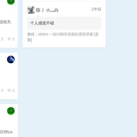
2年前
陌 丿小灬白
成相关
个人感觉不错
来自：
stsbro 一款UI精简美观的系统管家
[文
5
2
章]
4
0
fice