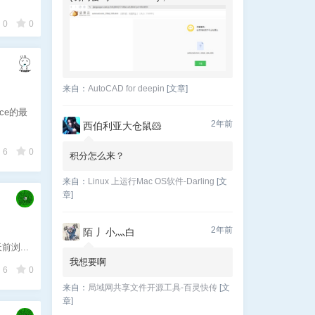
0
0
来自：
AutoCAD for deepin
[文章]
ice的最
2年前
西伯利亚大仓鼠🐹
6
0
积分怎么来？
来自：
Linux 上运行Mac OS软件-Darling
[文
章]
2年前
陌 丿小灬白
浏...
我想要啊
6
0
来自：
局域网共享文件开源工具-百灵快传
[文
章]