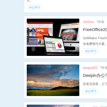
式...
办公学习
JiaShun
7年前
FreeOffice
SoftMaker F
佳免费替代方案。Fre
办公学习
jianguo922
7年
Deepin办
安装完深度，少了
办公学习