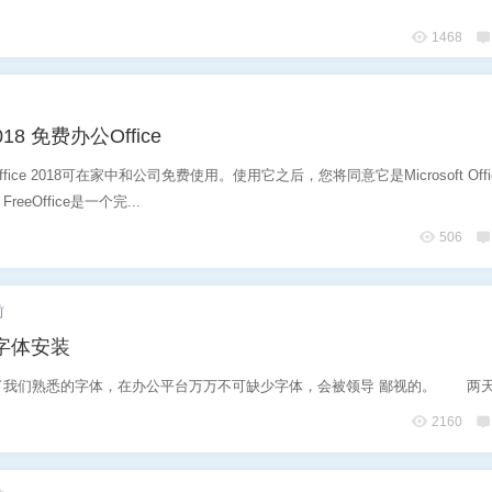
1468
忘记密码？
找回
已有帐号？
登录
社交帐号直接登录
2018 免费办公Office
QQ登录
reeOffice 2018可在家中和公司免费使用。使用它之后，您将同意它是Microsoft Off
eOffice是一个完...
506
前
公字体安装
我们熟悉的字体，在办公平台万万不可缺少字体，会被领导 鄙视的。 两天前
2160