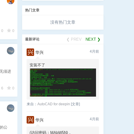
热门文章
没有热门文章
0
0
最新评论
❮ PREV
NEXT ❯
4月前
华兴
安装不了
，无须进
6
0
来自：
AutoCAD for deepin
[文章]
4月前
华兴
亮的公
(访问密码：MAbW5N)，