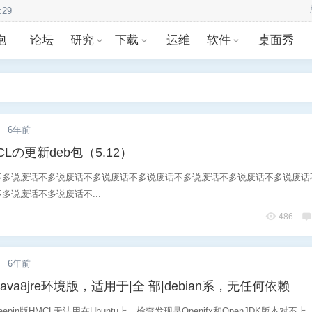
泡
论坛
研究
下载
运维
软件
桌面秀
.
6年前
HMCLの更新deb包（5.12）
不多说废话不多说废话不多说废话不多说废话不多说废话不多说废话不多说废话
多说废话不多说废话不...
486
.
6年前
java8jre环境版，适用于|全 部|debian系，无任何依赖
pin版HMCL无法用在Ubuntu上，检查发现是Openjfx和OpenJDK版本对不