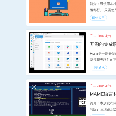
简介：可使用本
落都行。 只需使用S
网络应用
⺌﹏Linux龙竹...
开源的集成聊
Franz是一款
都是聊天软件的官
社交通讯
⺌﹏Linux龙竹...
MAME语言
简介：本次发布附
韩版2. 三国战纪2