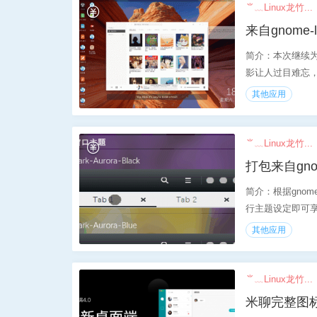
⺌﹏Linux龙竹...
来自gnome
简介：本次继续为
影让人过目难忘
其他应用
⺌﹏Linux龙竹...
打包来自gno
简介：根据gno
行主题设定即可享
其他应用
⺌﹏Linux龙竹...
米聊完整图标无