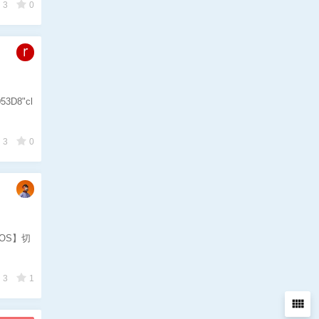
3
0
053D8"cl
3
0
xOS】切
3
1