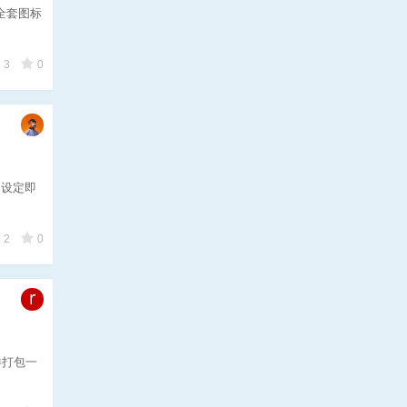
装全套图标
3
0
主题设定即
2
0
一样打包一