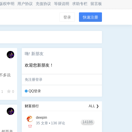
版权申明
用户协议
充值协议
等级说明
求助专栏
留言板
登录
快速注册
嗨! 新朋友
欢迎您新朋友！
不多说
免注册登录
QQ登录
1
0
财富排行
ALL ❯
deepin
14186
35 文章 • 136 评论
上，然而并