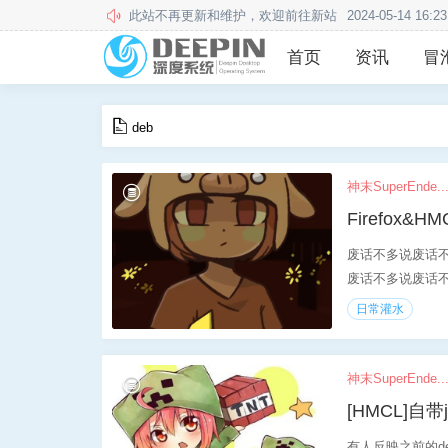
本站用户须知
2020-12-24 13:57:34
首页
资讯
冒
deb
神末SuperEnde..
Firefox&
废话不多说废话
废话不多说废话不
日常灌水
神末SuperEnde..
[HMCL]自带
有人反映之前的dee