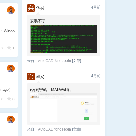
4月前
华兴
安装不了
：Windo
3
1
来自：
AutoCAD for deepin
[文章]
4月前
华兴
mage）
(访问密码：MAbW5N)，
0
0
来自：
AutoCAD for deepin
[文章]