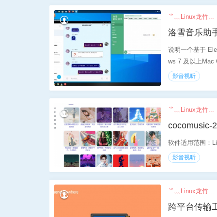
⺌﹏Linux龙竹...
洛雪音乐助
说明一个基于 Elec
ws 7 及以上Mac 
影音视听
⺌﹏Linux龙竹...
cocomusic
软件适用范围：Linu
影音视听
⺌﹏Linux龙竹...
跨平台传输工具