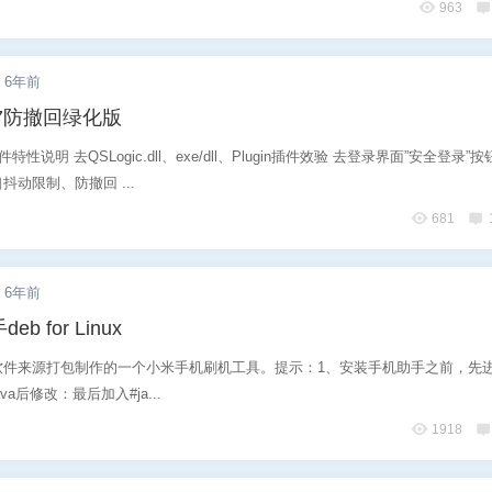
963
6位以上
您没有权限发布内容，请购买会员或者提升权
6位以上
6年前
限。
.7防撤回绿化版
特性说明 去QSLogic.dll、exe/dll、Plugin插件效验 去登录界面”安全登录”按
动限制、防撤回 ...
忘记密码？
找回
已有帐号？
登录
681
社交帐号直接登录
QQ登录
6年前
 for Linux
软件来源打包制作的一个小米手机刷机工具。提示：1、安装手机助手之前，先
ava后修改：最后加入#ja...
1918