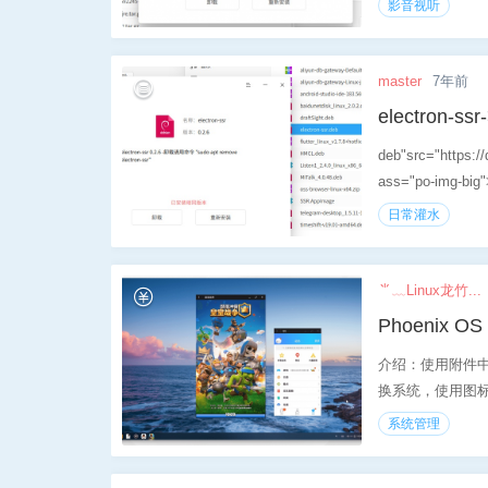
影音视听
master
7年前
electron-ssr
deb"src="https:/
ass="po-img-bi
日常灌水
⺌﹏Linux龙竹...
Phoenix OS 
介绍：使用附件中的
换系统，使用图标【部
系统管理