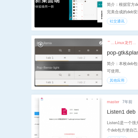
简介：根据官方de
完美合成的deb安
社交通讯
⺌﹏Linux龙竹...
pop-gtk&pla
简介：本枚deb包含
可使用。
其他应用
master
7年前
Listen1 deb
Listen1是一个强
个deb包方便自己