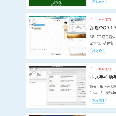
其他应用
⺌﹏Linux龙竹...
深度QQ9.1
8月17日已更新软件
勋章墙、破解窗口抖
社交通讯
⺌﹏Linux龙竹...
小米手机助手deb
简介：根据开源
Java。2、安装J
系统管理