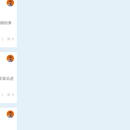
靓丽的身
1
0
，安装后进
1
0