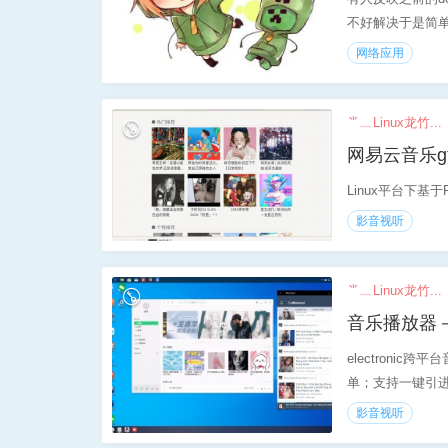
不好解决于是简单粗
网络应用
⺌﹏Linux龙竹...
网易云音乐gt
Linux平台下基于
影音视听
⺌﹏Linux龙竹...
音乐播放器
electroni
单；支持一键引
影音视听