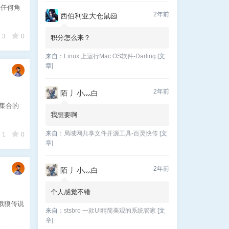
的任何角
2年前
西伯利亚大仓鼠🐹
3
0
积分怎么来？
来自：
Linux 上运行Mac OS软件-Darling
[文
章]
2年前
陌 丿小灬白
，集合的
我想要啊
来自：
局域网共享文件开源工具-百灵快传
[文
1
0
章]
2年前
陌 丿小灬白
个人感觉不错
B饿狼传说
来自：
stsbro 一款UI精简美观的系统管家
[文
章]