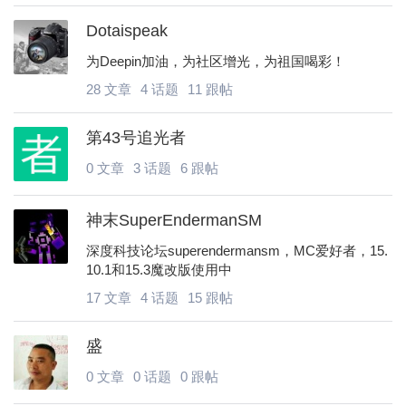
Dotaispeak
为Deepin加油，为社区增光，为祖国喝彩！
28 文章
4 话题
11 跟帖
6位以上
第43号追光者
0 文章
3 话题
6 跟帖
6位以上
您没有权限发布内容，请购买会员或者提升权
神末SuperEndermanSM
限。
深度科技论坛superendermansm，MC爱好者，15.
10.1和15.3魔改版使用中
忘记密码？
找回
已有帐号？
登录
17 文章
4 话题
15 跟帖
社交帐号直接登录
QQ登录
盛
0 文章
0 话题
0 跟帖