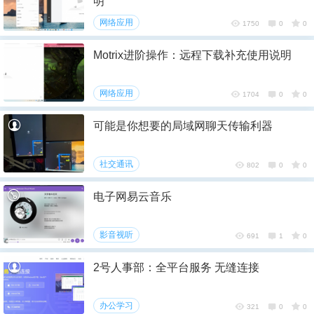
明
网络应用
1750
0
0
Motrix进阶操作：远程下载补充使用说明
网络应用
1704
0
0
可能是你想要的局域网聊天传输利器
社交通讯
802
0
0
电子网易云音乐
影音视听
691
1
0
2号人事部：全平台服务 无缝连接
办公学习
321
0
0