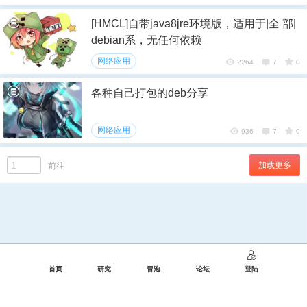
[HMCL]自带java8jre环境版，适用于|全 部|
debian系，无任何依赖
网络应用
2264
7
0
各种自己打包的deb分享
网络应用
936
7
0
加载更多
前往
首页
研究
冒泡
论坛
登陆