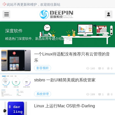
此站不再更新和维护，欢迎前往新站
本站用户须知
深度软件
精选热门深度软件、新品应用专题介绍及下载
一个Linux待适配没有推荐只有云管理的音
乐
影音视听
140
0
0
stsbro 一款UI精简美观的系统管家
系统管理
199
1
0
Linux 上运行Mac OS软件-Darling