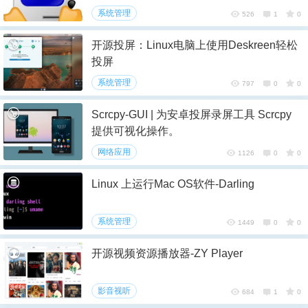
系统管理
526
1
0
开源投屏：Linux电脑上使用Deskreen轻松
投屏
系统管理
797
0
0
Scrcpy-GUI | 为安卓投屏录屏工具 Scrcpy
提供可视化操作。
网络应用
1126
0
0
Linux 上运行Mac OS软件-Darling
系统管理
1449
0
0
开源视频资源播放器-ZY Player
影音视听
684
1
0