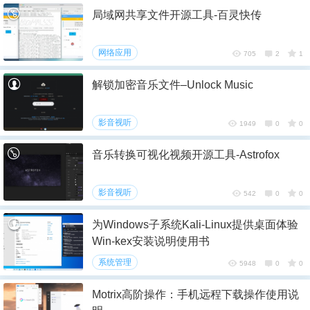
局域网共享文件开源工具-百灵快传
网络应用
705
2
1
解锁加密音乐文件–Unlock Music
6位以上
影音视听
1949
0
0
6位以上
音乐转换可视化视频开源工具-Astrofox
您没有权限发布内容，请购买会员或者提升权
限。
影音视听
542
0
0
忘记密码？
找回
已有帐号？
登录
为Windows子系统Kali-Linux提供桌面体验
社交帐号直接登录
Win-kex安装说明使用书
QQ登录
系统管理
5948
0
0
Motrix高阶操作：手机远程下载操作使用说