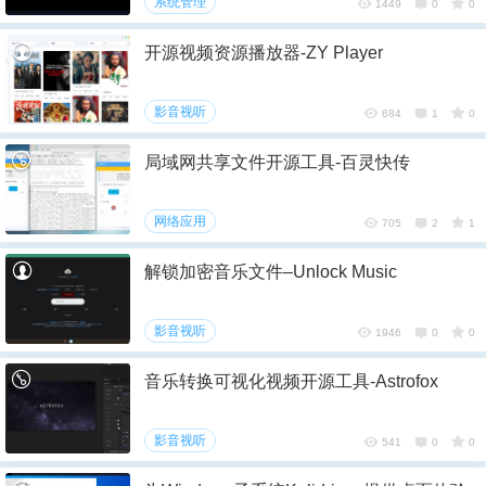
系统管理
1449
0
0
您没有权限发布内容，请购买会员或者提升权
限。
开源视频资源播放器-ZY Player
忘记密码？
找回
已有帐号？
登录
影音视听
684
1
0
社交帐号直接登录
局域网共享文件开源工具-百灵快传
QQ登录
网络应用
705
2
1
解锁加密音乐文件–Unlock Music
影音视听
1946
0
0
音乐转换可视化视频开源工具-Astrofox
影音视听
541
0
0