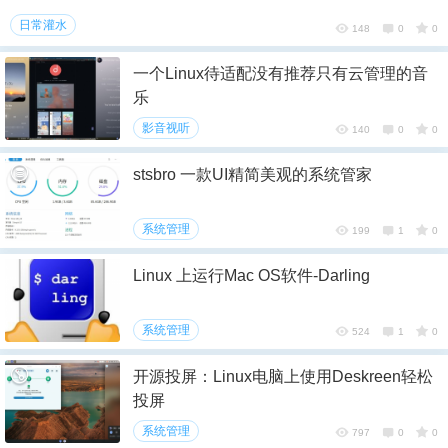
日常灌水
148
0
0
一个Linux待适配没有推荐只有云管理的音
乐
影音视听
140
0
0
stsbro 一款UI精简美观的系统管家
系统管理
199
1
0
Linux 上运行Mac OS软件-Darling
系统管理
524
1
0
开源投屏：Linux电脑上使用Deskreen轻松
投屏
系统管理
797
0
0