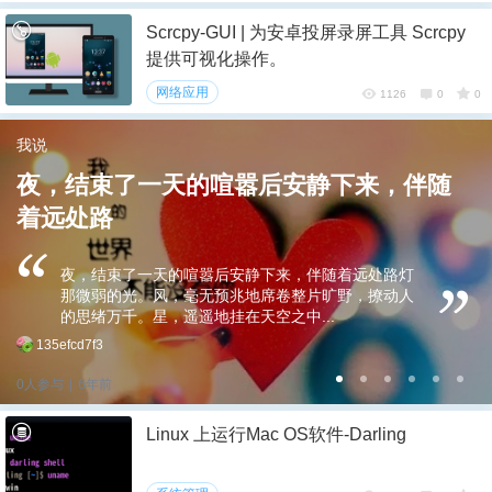
Scrcpy-GUI | 为安卓投屏录屏工具 Scrcpy
提供可视化操作。
网络应用
1126
0
0
我说
夜，结束了一天的喧嚣后安静下来，伴随
着远处路
夜，结束了一天的喧嚣后安静下来，伴随着远处路灯
那微弱的光。风，毫无预兆地席卷整片旷野，撩动人
的思绪万千。星，遥遥地挂在天空之中...
135efcd7f3
0人参与
|
6年前
6位以上
Linux 上运行Mac OS软件-Darling
6位以上