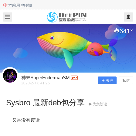
本站用户须知
2020/2/07
神末SuperEndermanSM @ 艺优网深度系统社区
此站不再更新和维护，欢迎前往新站
641
°
神末SuperEndermanSM
关注
私信
2020-2-7 8:41:25
Sysbro 最新deb包分享
为您朗读
Sysbro 最新deb包分享
又是没有废话
又是没有废话 sysbro.deb 提取码：；解压码： 下