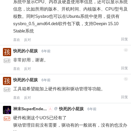
系统中显示CPU、内存及硬盘使用率信息，还可以显示系统
您没有权限发布内容，请购买会员或者提升权
信息，比如所用的版本、开机时间、内核版本、CPU型号及
限。
核数。同时Sysbro也可以在Ubuntu系统中使用，提供有
sysbro_0.5_amd64.deb软件包下载，支持Deepin 15.10
忘记密码？
找回
已有帐号？
登录
Stable系统
社交帐号直接登录
立刻支付
回复
喜欢
反对
QQ登录
快死的小屁孩
4
6年前
立刻支付
非常好用，谢谢。
回复
喜欢
反对
快死的小屁孩
5
6年前
工具箱希望能加上硬件检测和驱动管理等功能。
回复
喜欢
反对
神末SuperEnde...
@
快死的小屁孩
A
6年前
硬件检测这个UOS已经有了
驱动管理目前没有需要，驱动有的一般就有，没有的也没办