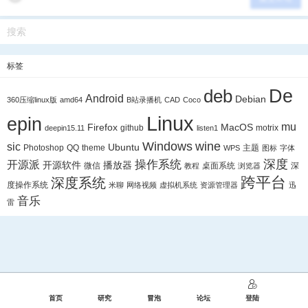
标签
De
deb
Android
Debian
360压缩linux版
amd64
B站录播机
CAD
Coco
Linux
epin
mu
Firefox
MacOS
github
motrix
deepin15.11
listen1
Windows
wine
sic
Ubuntu
Photoshop
QQ
theme
主题
WPS
图标
字体
深度
操作系统
开源派
开源软件
播放器
微信
桌面系统
深
教程
浏览器
跨平台
深度系统
度操作系统
米聊
网络视频
虚拟机系统
资源管理器
迅
音乐
雷
首页
研究
冒泡
论坛
登陆