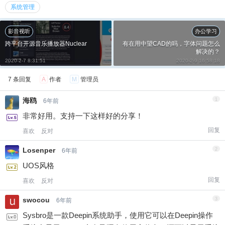
系统管理
影音视听
办公学习
跨平台开源音乐播放器Nuclear
有在用中望CAD的吗，字体问题怎么
解决的？
2020-2-7 8:31:51
2020-2-9 16:58:18
7 条回复
A
作者
M
管理员
海鸥
1
6年前
非常好用。支持一下这样好的分享！
给神末SuperEndermanSM打赏
回复
喜欢
反对
付费内容
2
5
10
Losenper
2
6年前
元
元
元
UOS风格
20
50
自定义
元
元
回复
喜欢
反对
6位以上
swocou
3
6年前
¥
6位以上
Sysbro是一款Deepin系统助手，使用它可以在Deepin操作