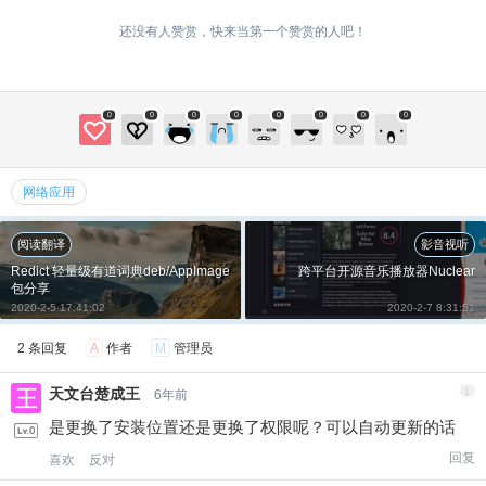
还没有人赞赏，快来当第一个赞赏的人吧！
20
50
自定义
元
元
6位以上
¥
0
0
0
0
0
0
0
0
6位以上
您没有权限发布内容，请购买会员或者提升权
网络应用
限。
阅读翻译
影音视听
忘记密码？
找回
已有帐号？
登录
Redict 轻量级有道词典deb/AppImage
跨平台开源音乐播放器Nuclear
包分享
社交帐号直接登录
立刻支付
2020-2-5 17:41:02
2020-2-7 8:31:51
QQ登录
2 条回复
A
作者
M
管理员
立刻支付
天文台楚成王
1
6年前
是更换了安装位置还是更换了权限呢？可以自动更新的话
回复
喜欢
反对