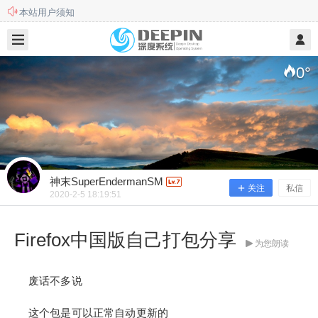
本站用户须知
2020/2/05
神末SuperEndermanSM @ 艺优网深度系统社区
此站不再更新和维护，欢迎前往新站
0
°
神末SuperEndermanSM
关注
私信
2020-2-5 18:19:51
Firefox中国版自己打包分享
为您朗读
Firefox中国版自己打包分享
废话不多说
废话不多说 这个包是可以正常自动更新的 要个十几
这个包是可以正常自动更新的