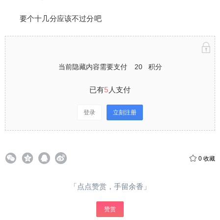
分应该不过分吧 当前隐藏内容需要支付20积分 已有
5人支付 登录立刻注册 0 收藏
要个十几分应该不过分吧
当前隐藏内容需要支付
20
积分
扫描二维码继续阅读
已有
5
人支付
登录
立刻注册
0
收藏
「点点赞赏，手留余香」
给神末SuperEndermanSM打赏
赞赏
付费内容
2
5
10
元
元
元