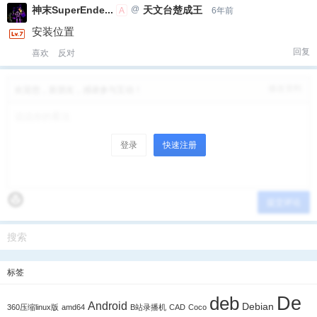
神末SuperEnde...
@
天文台楚成王
A
6年前
安装位置
回复
喜欢
反对
修改资料
欢迎您，新朋友，感谢参与互动！
登录
快速注册
提交评论
标签
De
deb
Android
Debian
360压缩linux版
amd64
B站录播机
CAD
Coco