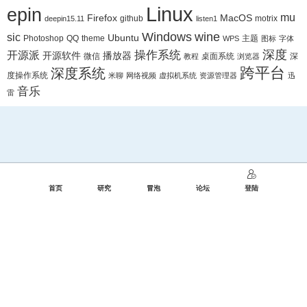
Linux
epin
mu
Firefox
MacOS
github
motrix
deepin15.11
listen1
Windows
wine
sic
Ubuntu
Photoshop
QQ
theme
主题
WPS
图标
字体
深度
操作系统
开源派
开源软件
播放器
微信
桌面系统
深
教程
浏览器
跨平台
深度系统
度操作系统
米聊
网络视频
虚拟机系统
资源管理器
迅
音乐
雷
首页
研究
冒泡
论坛
登陆
发布作品、评论等内容时，请遵守国家互联网信息管理办法规定。Copyright © 2
019-6-23
深度系统论坛
滇ICP备15006555号
滇公网安备 53262102000
333号