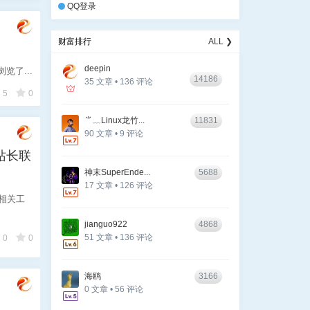
QQ登录
财富排行
ALL ❯
deepin
了...
14186
35 文章 • 136 评论
5
0
⺌﹏Linux龙竹...
11831
90 文章 • 9 评论
站长联
神末SuperEnde...
5688
17 文章 • 126 评论
相关工
jianguo922
4868
51 文章 • 136 评论
0
0
海鸥
3166
0 文章 • 56 评论