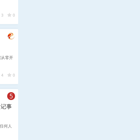
3
0
无需从零开
4
0
做记事
对任何人