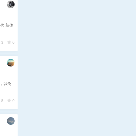
时代 新体
3
0
，以免
8
0