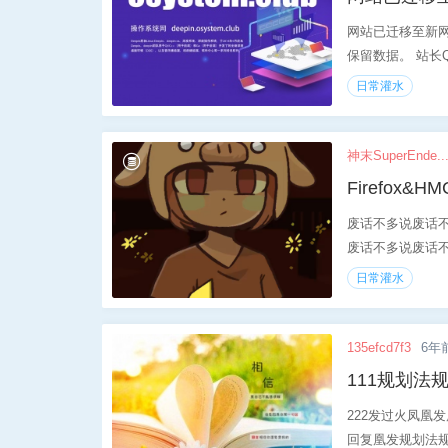
网站已迁移至新
保留数据。 站长QQ：
日常灌水
神末SuperEnde..
Firefox&
废话不多说废话
废话不多说废话不
日常灌水
135efcd7f3
6年
111规划法规
222发过火凤凰
回复凰发规划法规