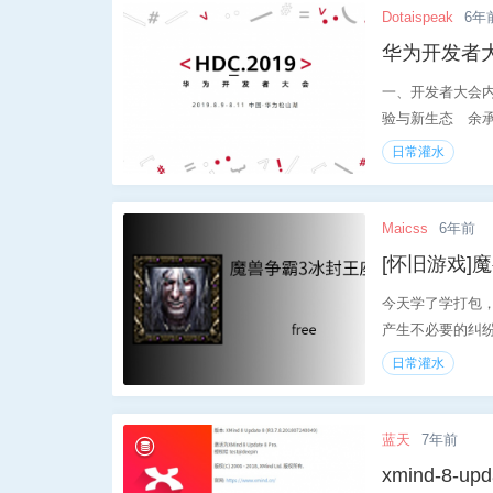
Dotaispeak
6年
华为开发者
一、开发者大会内容速
验与新生态 余承
日常灌水
Maicss
6年前
[怀旧游戏]
今天学了学打包，
产生不必要的纠纷游
日常灌水
蓝天
7年前
xmind-8-upd