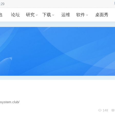
:29
泡
论坛
研究
下载
运维
软件
桌面秀
tem.club/
148