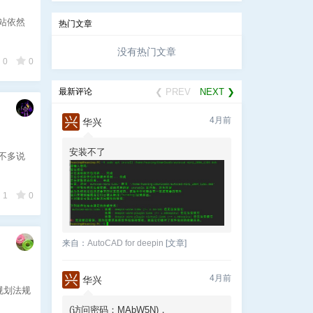
站依然
热门文章
没有热门文章
0
0
最新评论
❮ PREV
NEXT ❯
4月前
华兴
安装不了
不多说
1
0
来自：
AutoCAD for deepin
[文章]
4月前
华兴
规划法规
(访问密码：MAbW5N)，