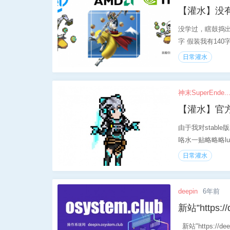
【灌水】没有
没学过，瞎鼓捣出
字 假装我有140字
日常灌水
神末SuperEnde..
【灌水】官
由于我对stab
咯水一贴略略略lue
日常灌水
deepin
6年前
新站”https:/
新站"https:/