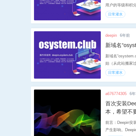
用户的等级和积分
日常灌水
deepin
6年前
新域名”osy
新域名“osyste
始（从此站搬家过去
日常灌水
a676774305
6
首次安装De
本，希望不
前言：Deepi
产生影响。Deepi