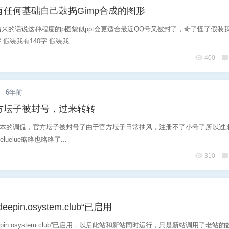
任何基础自己鼓捣Gimp合成的图形
来的话说这种程度的p图貌似ppt会更适合最近QQ号又被封了，奇了怪了假装我
 假装我有140字 假装我...
6位以上
400
您没有权限发布内容，请购买会员或者提升权
6位以上
限。
.
6年前
方坛子被封号，过来转转
忘记密码？
找回
已有帐号？
登录
le版本的调侃，官方坛子被封号了由于官方坛子日常抽风，注册不了小号了所以过
luelue略略也略略了...
社交帐号直接登录
310
QQ登录
/deepin.osystem.club“已启用
/deepin.osystem.club“已启用，以后此站和新站同时运行，只是新站调用了老站