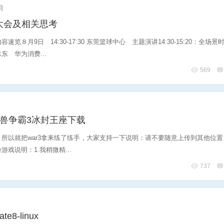
前
大会及相关思考
览８月9日 14:30-17:30 东莞篮球中心 主题演讲14:30-15:20：全场景
东 华为消费...
569
魔兽争霸3冰封王座下载
所以就把war3拿来练了练手，大家支持一下说明：请不要随意上传到其他位置
戏说明：1.我稍微精...
737
ate8-linux