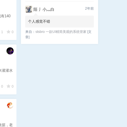
2年前
陌 丿小灬白
有140
个人感觉不错
来自：
stsbro 一款UI精简美观的系统管家
[文
1
0
章]
来灌灌水
0
0
的数据，老