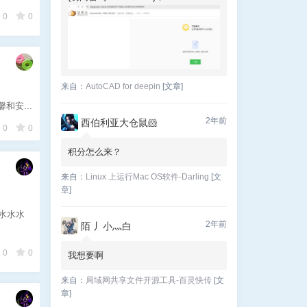
0
0
来自：
AutoCAD for deepin
[文章]
安...
2年前
西伯利亚大仓鼠🐹
0
0
积分怎么来？
来自：
Linux 上运行Mac OS软件-Darling
[文
章]
水水水
2年前
陌 丿小灬白
0
0
我想要啊
来自：
局域网共享文件开源工具-百灵快传
[文
章]