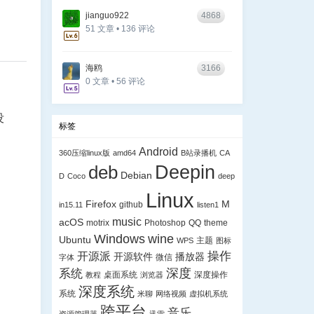
jianguo922
4868
51 文章 • 136 评论
海鸥
3166
0 文章 • 56 评论
没
标签
Android
360压缩linux版
amd64
B站录播机
CA
Deepin
deb
Debian
D
Coco
deep
Linux
Firefox
M
github
in15.11
listen1
music
acOS
motrix
Photoshop
QQ
theme
Windows
wine
Ubuntu
主题
WPS
图标
操作
开源派
开源软件
播放器
微信
字体
深度
系统
桌面系统
深度操作
教程
浏览器
深度系统
系统
米聊
网络视频
虚拟机系统
跨平台
音乐