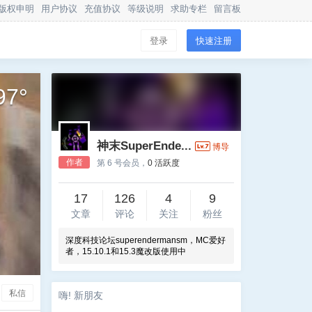
版权申明
用户协议
充值协议
等级说明
求助专栏
留言板
登录
快速注册
97
°
神末SuperEnde...
博导
作者
第 6 号会员，
0 活跃度
17
126
4
9
文章
评论
关注
粉丝
深度科技论坛superendermansm，MC爱好
者，15.10.1和15.3魔改版使用中
私信
嗨! 新朋友