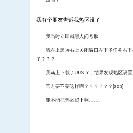
我有个朋友告诉我热区没了！
我当时立即就黑人问号脸
我左上黑屏右上关闭窗口左下多任务右下控
了？？？
我马上下载了U0S rc，结果发现热区设
官方要不要这样啊？？？？？？[sob]
能不能把热区留下啊…….