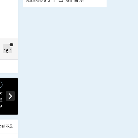
资源管理器
迅雷
0
下
载
26
力的不足