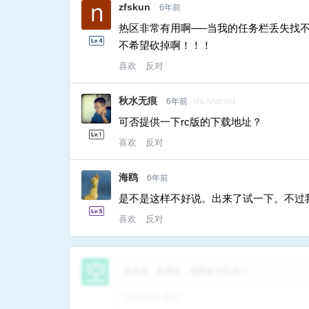
zfskun
6年前
热区非常有用啊—–当我的任务栏丢失找
不希望砍掉啊！！！
喜欢
反对
秋水无痕
6年前
via Android
可否提供一下rc版的下载地址？
喜欢
反对
海鸥
6年前
是不是这样不好说。出来了试一下。不过
喜欢
反对
欢迎您，新朋友，感谢参与互动！