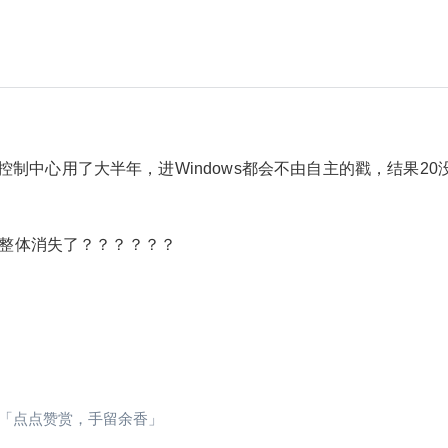
2019/12/20
神末SuperEndermanSM @ 艺优网深度系统社区
给神末SuperEndermanSM打赏
制中心用了大半年，进Windows都会不由自主的戳，结果20
付费内容
2
5
10
元
元
元
置整体消失了？？？？？？
20
50
自定义
元
元
6位以上
¥
您没有权限发布内容，请购买会员或者提升权
听说V20要砍掉热区，我就是这
6位以上
限。
个表情
「点点赞赏，手留余香」