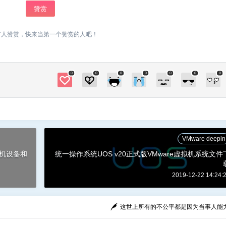
忘记密码？
找回
已有帐号？
登录
在我刚接触deepin的时候，有四样东西吸引了我
赞赏
第一是侧边栏设置 第二是热区 第三是深度应用
社交帐号直接登录
立刻支付
第四是deepin-wine 20要来了 侧边栏没了，我接
有人赞赏，快来当第一个赞赏的人吧！
受了 然而？ 我有个朋友告诉我热区没了！ 我当
QQ登录
立刻支付
时立即就黑人问号脸 我左上黑屏右上关闭窗口左
下多任务右下控制中心用了大半年，进Windows
0
0
0
0
0
0
0
都会不由自主的戳，结果20没了？？？ 我马上下
载了U0S rc，结果发现热区设置整体消失
扫描二维码继续阅读
了？？？？？？ 官方要不要这样啊？？？？？？
[sob] 能不能把热区留下啊……. 0 收藏
VMware deepin
机设备和
统一操作系统UOS v20正式版VMware虚拟机系统文件
2019-12-22 14:24:
这世上所有的不公平都是因为当事人能