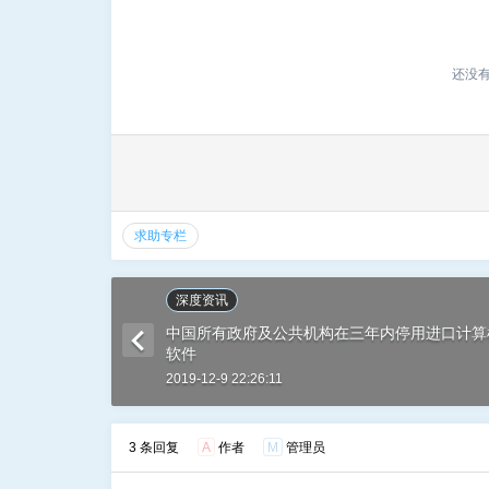
还没
求助专栏
深度资讯
中国所有政府及公共机构在三年内停用进口计算
软件
2019-12-9 22:26:11
3 条回复
A
作者
M
管理员