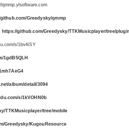
://qmmp.ylsoftware.com
//github.com/Greedysky/qmmp
：
https
:
//github.com/Greedysky/TTKMusicplayer/tree/plugi
2019/11/29
⺌﹏Linux龙竹紫井° @ 艺优网深度系统社区
idu.com/s/1bv4iSY
m/s/1gdB5QLH
给⺌﹏Linux龙竹紫井°打赏
s/1mh7AeG4
付费内容
2
5
10
net/album/detail/3094
元
元
元
aidu.com/s/1kVOHN0b
20
50
自定义
元
元
6位以上
ky/TTKMusicplayer/tree/mobile
¥
您没有权限发布内容，请购买会员或者提升权
6位以上
com/Greedysky/KugouResource
限。