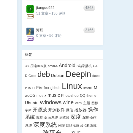
jianguo922
4868
51 文章 • 136 评论
海鸥
3166
0 文章 • 56 评论
标签
Android
360压缩linux版
amd64
B站录播机
CA
Deepin
deb
Debian
D
Coco
deep
Linux
Firefox
M
github
in15.11
listen1
music
acOS
motrix
Photoshop
QQ
theme
Windows
wine
Ubuntu
主题
WPS
图标
操作
开源派
开源软件
播放器
微信
字体
深度
系统
桌面系统
深度操作
教程
浏览器
深度系统
系统
米聊
网络视频
虚拟机系统