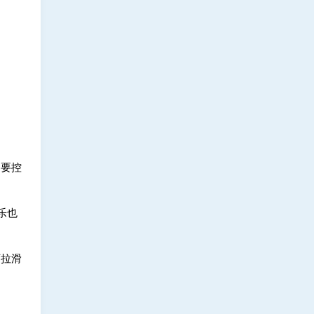
，要控
乐也
下拉滑