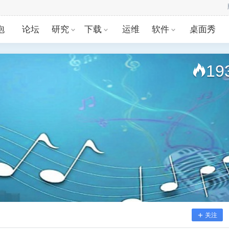
:29
泡
论坛
研究
下载
运维
软件
桌面秀
19
关注