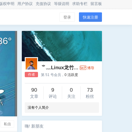
版权申明
用户协议
充值协议
等级说明
求助专栏
留言板
登录
快速注册
36
°
⺌﹏Linux龙竹...
博导
作者
第 51 号会员，
0 活跃度
90
9
0
73
文章
评论
关注
粉丝
没有个人简介
私信
嗨! 新朋友