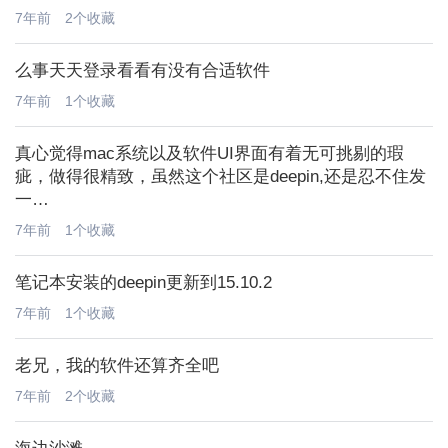
7年前
2个收藏
么事天天登录看看有没有合适软件
7年前
1个收藏
6位以上
真心觉得mac系统以及软件UI界面有着无可挑剔的瑕
6位以上
疵，做得很精致，虽然这个社区是deepin,还是忍不住发
一…
您没有权限发布内容，请购买会员或者提升权
限。
7年前
1个收藏
忘记密码？
找回
已有帐号？
登录
笔记本安装的deepin更新到15.10.2
社交帐号直接登录
7年前
1个收藏
QQ登录
老兄，我的软件还算齐全吧
7年前
2个收藏