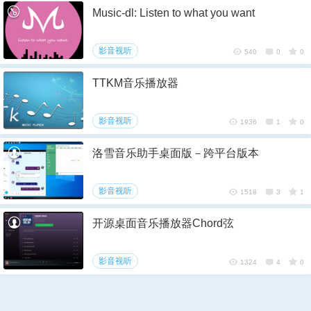
Music-dl: Listen to what you want
6位以上
影音视听
540
0
0
6位以上
TTKM音乐播放器
您没有权限发布内容，请购买会员或者提升权
限。
影音视听
1936
1
0
忘记密码？
找回
已有帐号？
登录
洛雪音乐助手桌面版－跨平台版本
社交帐号直接登录
QQ登录
影音视听
1518
3
1
开源桌面音乐播放器Chord弦
影音视听
1324
4
0