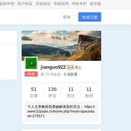
版权申明
用户协议
充值协议
等级说明
求助专栏
留言板
登录
快速注册
jianguo922
博士
作者
第 71 号会员，
0 活跃度
51
136
11
11
文章
评论
关注
粉丝
个人文章教程吾爱破解请及时关注： https://
www.52pojie.cn/home.php?mod=space&u
id=275571