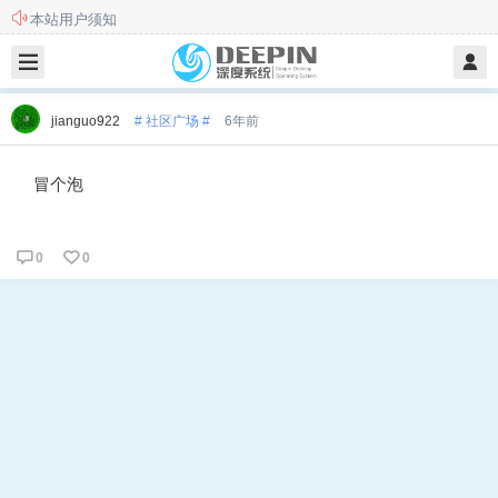
本站用户须知
此站不再更新和维护，欢迎前往新站
jianguo922
# 社区广场 #
6年前
冒个泡
0
0