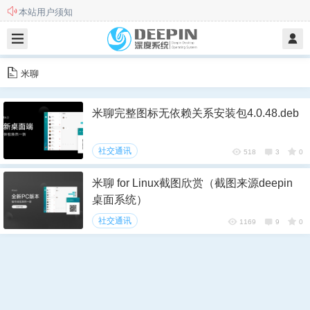
此站不再更新和维护，欢迎前往新站
本站用户须知
米聊
米聊完整图标无依赖关系安装包4.0.48.deb
社交通讯
518
3
0
米聊 for Linux截图欣赏（截图来源deepin
桌面系统）
社交通讯
1169
9
0