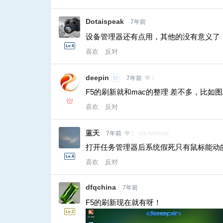
Dotaispeak
7年前
设备管理器还有点用，其他的没有意义了
喜欢
反对
deepin
M
7年前
2
F5的刷新就和mac的整理 差不多，比
喜欢
反对
蓝天
7年前
1
via Android
打开任务管理器后系统假死只有鼠标能动
喜欢
反对
dfqchina
7年前
F5的刷新现在就有呀！