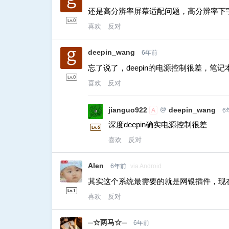
还是高分辨率屏幕适配问题，高分辨率下
喜欢
反对
deepin_wang
6年前
忘了说了，deepin的电源控制很差，笔
喜欢
反对
jianguo922
@
deepin_wang
A
6
深度deepin确实电源控制很差
喜欢
反对
Alen
6年前
via Android
其实这个系统最需要的就是网银插件，现
喜欢
反对
═☆两马☆═
6年前