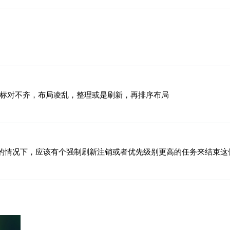
限。
忘记密码？
找回
已有帐号？
登录
社交帐号直接登录
QQ登录
如图标对不齐，布局凌乱，整理或是刷新，再排序布局
的情况下，应该有个强制刷新注销或者优先级别更高的任务来结束这