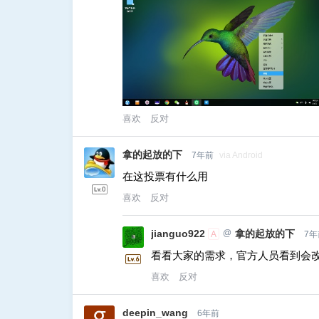
喜欢
反对
拿的起放的下
7年前
via Android
在这投票有什么用
喜欢
反对
jianguo922
@
拿的起放的下
A
7年
看看大家的需求，官方人员看到会
喜欢
反对
deepin_wang
6年前