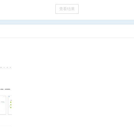
查看结果
6位以上
您没有权限发布内容，请购买会员或者提升权
6位以上