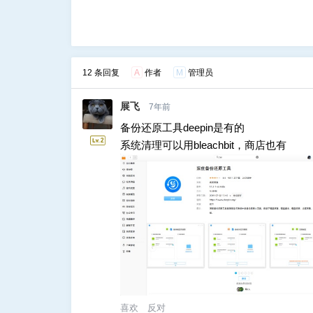
12 条回复
A
作者
M
管理员
展飞
7年前
备份还原工具deepin是有的
系统清理可以用bleachbit，商店也有
喜欢
反对